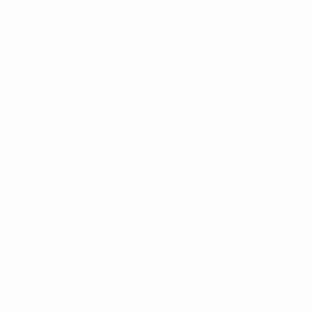
Direkt
zum
Hauptinhalt
UEFA U19-EM
Überblick
Updates
Infos zum Spiel
Niederlande vs Luxemburg
Wichtige Statistiken
Angriff