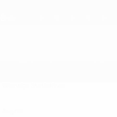
Direkt
zum
Hauptinhalt
UEFA U19-EM
Finnland vs Island
Überblick
Updates
Infos zum Spiel
Wichtige Statistiken
Angriff