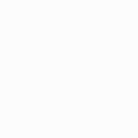
UEFA.com
UEFA-Stiftung
für Kinder
SPRACHE &AUML;NDERN
Deutsch
English
Français
Deutsch
Русский
Español
Italiano
Português
Datenschutz
Nutzungsbedingungen
Cookie-Politik
Datenschutzeinstellungen
© 1998-2026 UEFA. Alle Rechte vorbehalten
Der Name UEFA, das UEFA-Logo und alle Marken von UEFA-
Wettbewerben sind geschützte Marken und/oder von der UEFA
urheberrechtlich geschützt. Sie dürfen nicht für kommerzielle