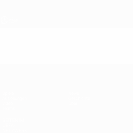
Direkt
zum
Hauptinhalt
UEFA U17-EM
Video
Highlights
UEFA U17-EM
Spiele
News
Auslosungen
Geschichte
Video
Über
Teams
SEITEN IM
UEFA-
NETZWERK