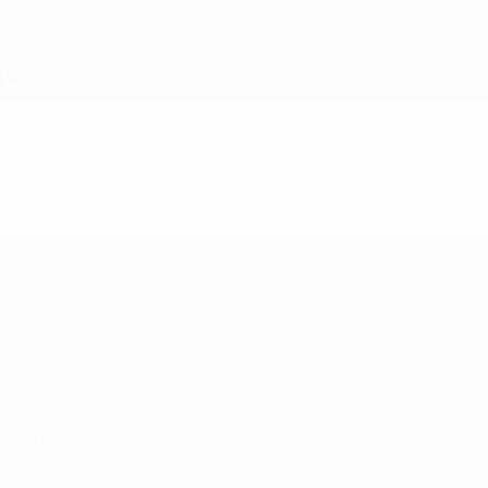
Direkt
zum
Hauptinhalt
UEFA U17-EM
Video
Highlights
UEFA U17-EM
Spiele
News
Auslosungen
Geschichte
Video
Über
Teams
SEITEN IM
UEFA-
NETZWERK