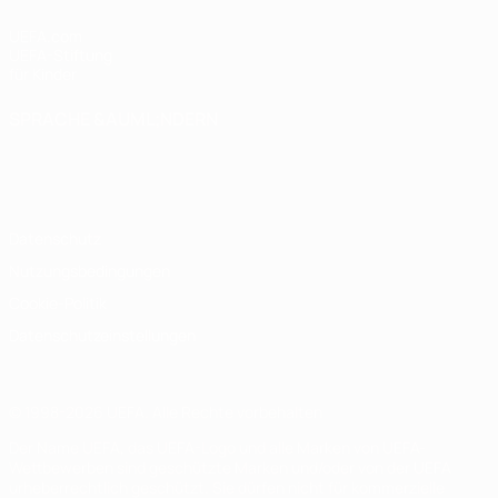
UEFA.com
UEFA-Stiftung
für Kinder
SPRACHE &AUML;NDERN
Deutsch
English
Français
Deutsch
Русский
Español
Italiano
Português
Datenschutz
Nutzungsbedingungen
Cookie-Politik
Datenschutzeinstellungen
© 1998-2026 UEFA. Alle Rechte vorbehalten
Der Name UEFA, das UEFA-Logo und alle Marken von UEFA-
Wettbewerben sind geschützte Marken und/oder von der UEFA
urheberrechtlich geschützt. Sie dürfen nicht für kommerzielle