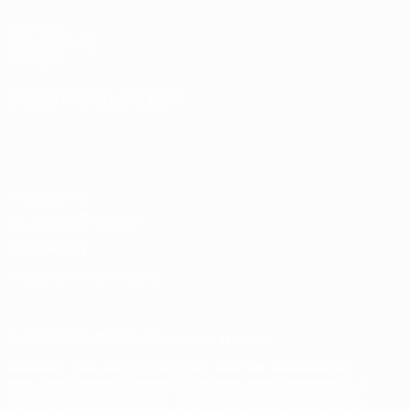
UEFA.com
UEFA-Stiftung
für Kinder
SPRACHE &AUML;NDERN
Deutsch
English
Français
Deutsch
Русский
Español
Italiano
Português
Datenschutz
Nutzungsbedingungen
Cookie-Politik
Datenschutzeinstellungen
© 1998-2026 UEFA. Alle Rechte vorbehalten
Der Name UEFA, das UEFA-Logo und alle Marken von UEFA-
Wettbewerben sind geschützte Marken und/oder von der UEFA
urheberrechtlich geschützt. Sie dürfen nicht für kommerzielle