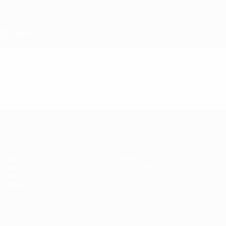
Direkt
zum
Hauptinhalt
UEFA U17-EM
Video
Highlights
UEFA U17-EM
Spiele
News
Auslosungen
Geschichte
Video
Über
Teams
SEITEN IM
UEFA-
NETZWERK