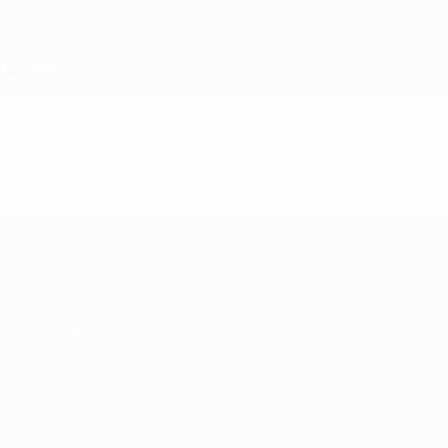
Direkt
zum
Hauptinhalt
UEFA U17-EM
Video
Highlights
UEFA U17-EM
Spiele
Auslosungen
Video
Teams
SEITEN IM UEFA-NETZWERK
UEFA.com