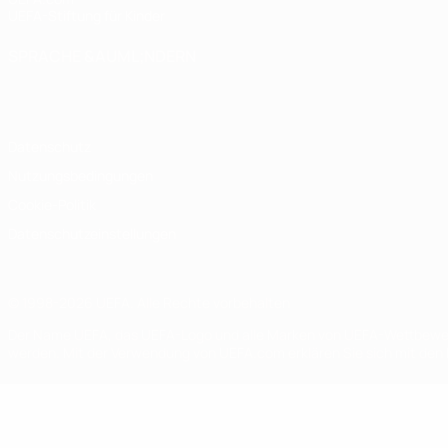
UEFA-Stiftung für Kinder
SPRACHE &AUML;NDERN
Deutsch
English
Français
Deutsch
Русский
Español
Italiano
Datenschutz
Nutzungsbedingungen
Cookie-Politik
Datenschutzeinstellungen
© 1998-2026 UEFA. Alle Rechte vorbehalten
Der Name UEFA, das UEFA-Logo und alle Marken von UEFA-Wettbewerb
werden. Mit der Verwendung von UEFA.com erklären Sie sich mit den