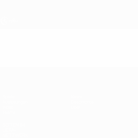
Direkt
zum
Hauptinhalt
UEFA U17-EM
Video
Highlights
UEFA U17-EM
Spiele
News
Auslosungen
Geschichte
Video
Über
Teams
SEITEN IM
UEFA-
NETZWERK