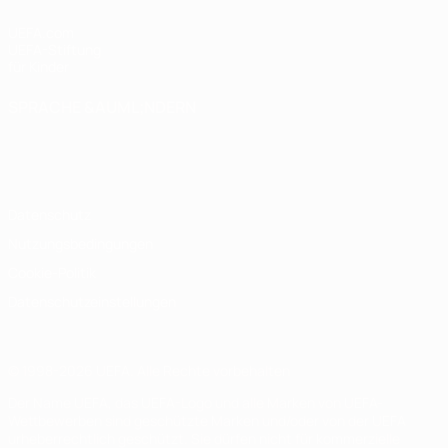
UEFA.com
UEFA-Stiftung
für Kinder
SPRACHE &AUML;NDERN
Deutsch
English
Français
Deutsch
Русский
Español
Italiano
Português
Datenschutz
Nutzungsbedingungen
Cookie-Politik
Datenschutzeinstellungen
© 1998-2026 UEFA. Alle Rechte vorbehalten
Der Name UEFA, das UEFA-Logo und alle Marken von UEFA-
Wettbewerben sind geschützte Marken und/oder von der UEFA
urheberrechtlich geschützt. Sie dürfen nicht für kommerzielle