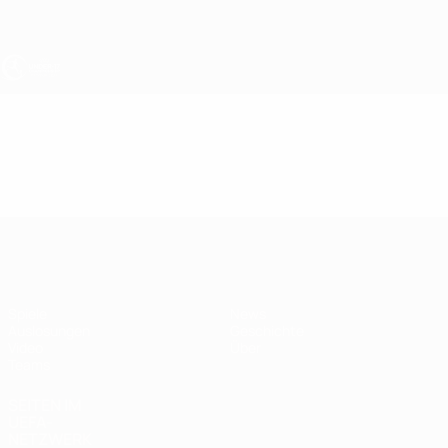
Direkt
zum
Hauptinhalt
UEFA U17-EM
Video
Highlights
UEFA U17-EM
Spiele
News
Auslosungen
Geschichte
Video
Über
Teams
SEITEN IM
UEFA-
NETZWERK