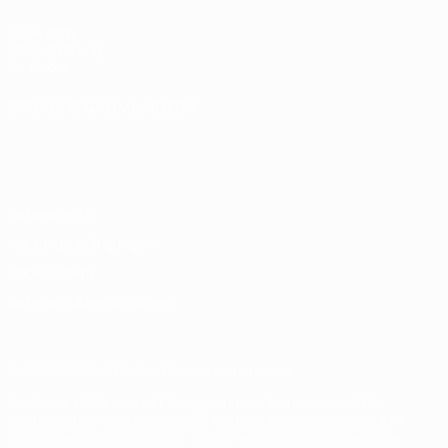
UEFA.com
UEFA-Stiftung
für Kinder
SPRACHE &AUML;NDERN
Deutsch
English
Français
Deutsch
Русский
Español
Italiano
Português
Datenschutz
Nutzungsbedingungen
Cookie-Politik
Datenschutzeinstellungen
© 1998-2026 UEFA. Alle Rechte vorbehalten
Der Name UEFA, das UEFA-Logo und alle Marken von UEFA-
Wettbewerben sind geschützte Marken und/oder von der UEFA
urheberrechtlich geschützt. Sie dürfen nicht für kommerzielle