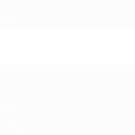
Direkt
zum
Hauptinhalt
UEFA U17-EM
Video
Highlights
UEFA U17-EM
Spiele
News
Auslosungen
Geschichte
Video
Über
Teams
SEITEN IM
UEFA-
NETZWERK