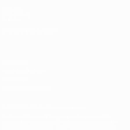
UEFA.com
UEFA-Stiftung
für Kinder
SPRACHE &AUML;NDERN
Deutsch
English
Français
Deutsch
Русский
Español
Italiano
Português
Datenschutz
Nutzungsbedingungen
Cookie-Politik
Datenschutzeinstellungen
© 1998-2026 UEFA. Alle Rechte vorbehalten
Der Name UEFA, das UEFA-Logo und alle Marken von UEFA-
Wettbewerben sind geschützte Marken und/oder von der UEFA
urheberrechtlich geschützt. Sie dürfen nicht für kommerzielle