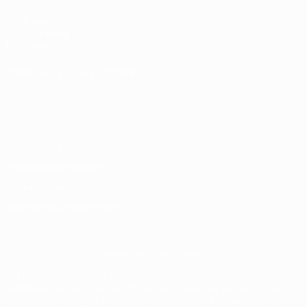
UEFA.com
UEFA-Stiftung
für Kinder
SPRACHE &AUML;NDERN
Deutsch
English
Français
Deutsch
Русский
Español
Italiano
Português
Datenschutz
Nutzungsbedingungen
Cookie-Politik
Datenschutzeinstellungen
© 1998-2026 UEFA. Alle Rechte vorbehalten
Der Name UEFA, das UEFA-Logo und alle Marken von UEFA-
Wettbewerben sind geschützte Marken und/oder von der UEFA
urheberrechtlich geschützt. Sie dürfen nicht für kommerzielle