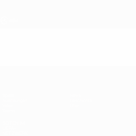
Direkt
zum
Hauptinhalt
UEFA U17-EM
Video
Highlights
UEFA U17-EM
Spiele
News
Auslosungen
Geschichte
Video
Über
Teams
SEITEN IM
UEFA-
NETZWERK