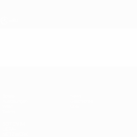
Direkt
zum
Hauptinhalt
UEFA U17-EM
Video
Highlights
UEFA U17-EM
Spiele
News
Auslosungen
Geschichte
Video
Über
Teams
SEITEN IM
UEFA-
NETZWERK