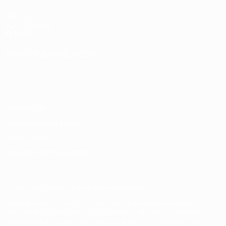
UEFA.com
UEFA-Stiftung
für Kinder
SPRACHE &AUML;NDERN
Deutsch
English
Français
Deutsch
Русский
Español
Italiano
Português
Datenschutz
Nutzungsbedingungen
Cookie-Politik
Datenschutzeinstellungen
© 1998-2026 UEFA. Alle Rechte vorbehalten
Der Name UEFA, das UEFA-Logo und alle Marken von UEFA-
Wettbewerben sind geschützte Marken und/oder von der UEFA
urheberrechtlich geschützt. Sie dürfen nicht für kommerzielle