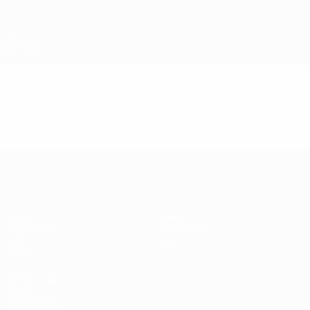
Direkt
zum
Hauptinhalt
UEFA U17-EM
Video
Highlights
UEFA U17-EM
Spiele
News
Auslosungen
Geschichte
Video
Über
Teams
SEITEN IM
UEFA-
NETZWERK