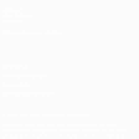
UEFA.com
UEFA-Stiftung
für Kinder
SPRACHE &AUML;NDERN
Deutsch
English
Français
Deutsch
Русский
Español
Italiano
Português
Datenschutz
Nutzungsbedingungen
Cookie-Politik
Datenschutzeinstellungen
© 1998-2026 UEFA. Alle Rechte vorbehalten
Der Name UEFA, das UEFA-Logo und alle Marken von UEFA-
Wettbewerben sind geschützte Marken und/oder von der UEFA
urheberrechtlich geschützt. Sie dürfen nicht für kommerzielle