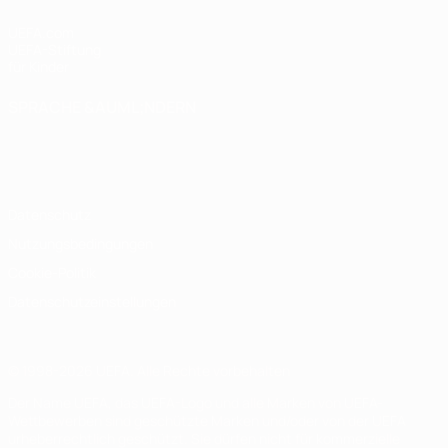
UEFA.com
UEFA-Stiftung
für Kinder
SPRACHE &AUML;NDERN
Deutsch
English
Français
Deutsch
Русский
Español
Italiano
Português
Datenschutz
Nutzungsbedingungen
Cookie-Politik
Datenschutzeinstellungen
© 1998-2026 UEFA. Alle Rechte vorbehalten
Der Name UEFA, das UEFA-Logo und alle Marken von UEFA-
Wettbewerben sind geschützte Marken und/oder von der UEFA
urheberrechtlich geschützt. Sie dürfen nicht für kommerzielle