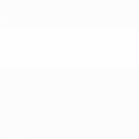
Direkt
zum
Hauptinhalt
UEFA U17-EM
Video
Highlights
UEFA U17-EM
Spiele
News
Auslosungen
Geschichte
Video
Über
Teams
SEITEN IM
UEFA-
NETZWERK