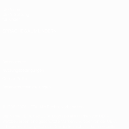
UEFA.com
UEFA-Stiftung
für Kinder
SPRACHE &AUML;NDERN
Deutsch
English
Français
Deutsch
Русский
Español
Italiano
Português
Datenschutz
Nutzungsbedingungen
Cookie-Politik
Datenschutzeinstellungen
© 1998-2026 UEFA. Alle Rechte vorbehalten
Der Name UEFA, das UEFA-Logo und alle Marken von UEFA-
Wettbewerben sind geschützte Marken und/oder von der UEFA
urheberrechtlich geschützt. Sie dürfen nicht für kommerzielle