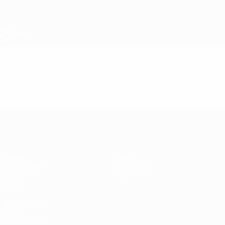
Direkt
zum
Hauptinhalt
UEFA U17-EM
Video
Highlights
UEFA U17-EM
Spiele
News
Auslosungen
Geschichte
Video
Über
Teams
SEITEN IM
UEFA-
NETZWERK