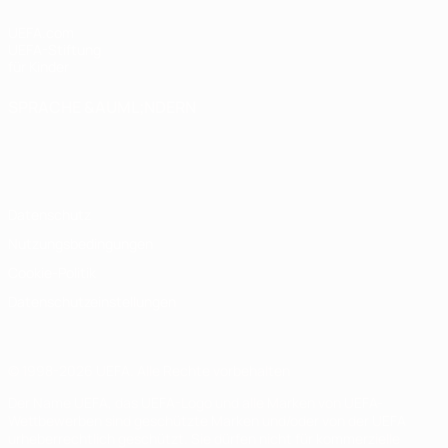
UEFA.com
UEFA-Stiftung
für Kinder
SPRACHE &AUML;NDERN
Deutsch
English
Français
Deutsch
Русский
Español
Italiano
Português
Datenschutz
Nutzungsbedingungen
Cookie-Politik
Datenschutzeinstellungen
© 1998-2026 UEFA. Alle Rechte vorbehalten
Der Name UEFA, das UEFA-Logo und alle Marken von UEFA-
Wettbewerben sind geschützte Marken und/oder von der UEFA
urheberrechtlich geschützt. Sie dürfen nicht für kommerzielle