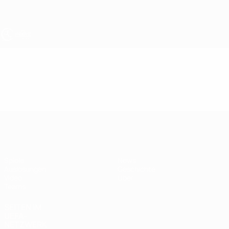
Direkt
zum
Hauptinhalt
UEFA U17-EM
Video
Highlights
UEFA U17-EM
Spiele
News
Auslosungen
Geschichte
Video
Über
Teams
SEITEN IM
UEFA-
NETZWERK