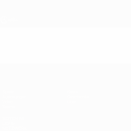
Direkt
zum
Hauptinhalt
UEFA U17-EM
Video
Highlights
UEFA U17-EM
Spiele
News
Auslosungen
Geschichte
Video
Über
Teams
SEITEN IM
UEFA-
NETZWERK