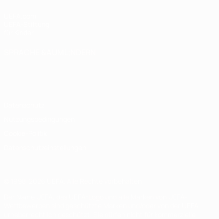
UEFA.com
UEFA-Stiftung
für Kinder
SPRACHE &AUML;NDERN
Deutsch
English
Français
Deutsch
Русский
Español
Italiano
Português
Datenschutz
Nutzungsbedingungen
Cookie-Politik
Datenschutzeinstellungen
© 1998-2026 UEFA. Alle Rechte vorbehalten
Der Name UEFA, das UEFA-Logo und alle Marken von UEFA-
Wettbewerben sind geschützte Marken und/oder von der UEFA
urheberrechtlich geschützt. Sie dürfen nicht für kommerzielle