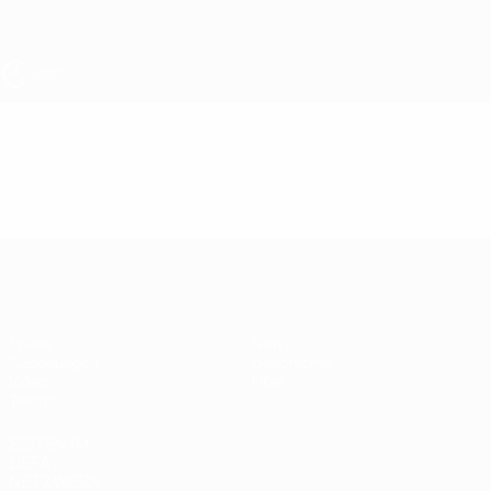
Direkt
zum
Hauptinhalt
UEFA U17-EM
Video
Highlights
UEFA U17-EM
Spiele
News
Auslosungen
Geschichte
Video
Über
Teams
SEITEN IM
UEFA-
NETZWERK