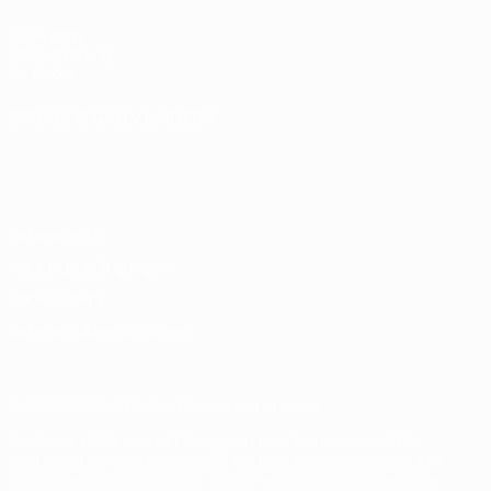
UEFA.com
UEFA-Stiftung
für Kinder
SPRACHE &AUML;NDERN
Deutsch
English
Français
Deutsch
Русский
Español
Italiano
Português
Datenschutz
Nutzungsbedingungen
Cookie-Politik
Datenschutzeinstellungen
© 1998-2026 UEFA. Alle Rechte vorbehalten
Der Name UEFA, das UEFA-Logo und alle Marken von UEFA-
Wettbewerben sind geschützte Marken und/oder von der UEFA
urheberrechtlich geschützt. Sie dürfen nicht für kommerzielle