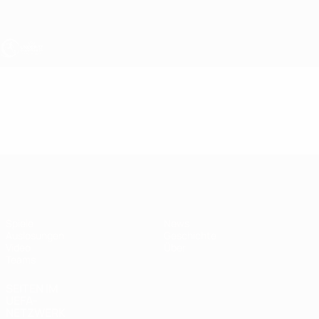
Direkt
zum
Hauptinhalt
UEFA U17-EM
Video
Im Fokus
UEFA U17-EM
Spiele
News
Auslosungen
Geschichte
Video
Über
Teams
SEITEN IM
UEFA-
NETZWERK