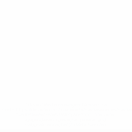
* Bis auf Weiteres ausgeschlossen. <a
href='https://de.uefa.com/insideuefa/mediaservices/medi
148df89ea5e1-8fa63590fb30-1000--fifa-uefa-
suspendieren-russische-vereine-und-
nationalmannschaft/'>Mehr hier</a>