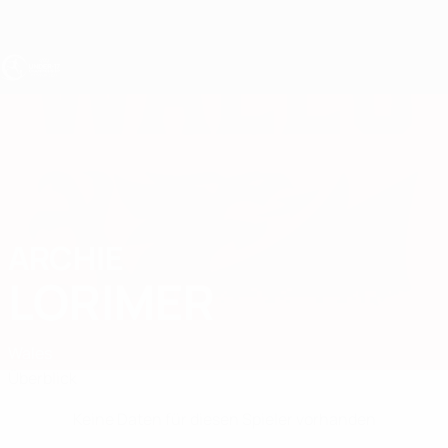
Direkt
zum
Hauptinhalt
UEFA U17-EM
ARCHIE
Archie Lorimer Stat.
LORIMER
Wales
Überblick
Keine Daten für diesen Spieler vorhanden