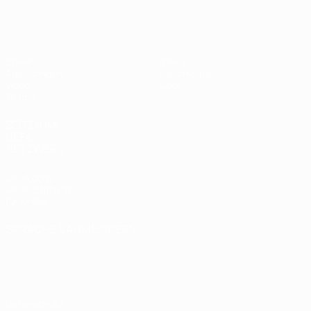
UEFA U17-EM
Spiele
News
Auslosungen
Geschichte
Video
Über
Teams
SEITEN IM
UEFA-
NETZWERK
UEFA.com
UEFA-Stiftung
für Kinder
SPRACHE &AUML;NDERN
Deutsch
English
Français
Deutsch
Русский
Español
Italiano
Português
Datenschutz