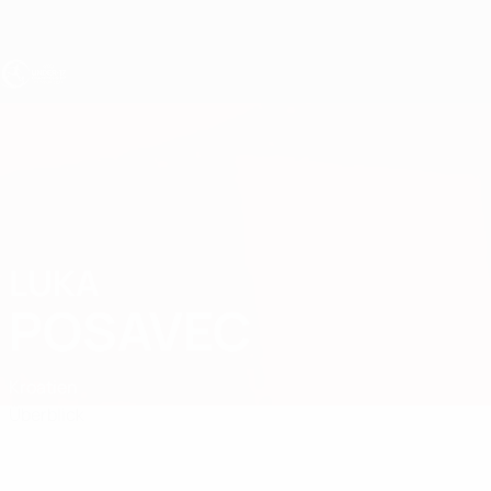
Direkt
zum
Hauptinhalt
UEFA U17-EM
LUKA
Luka Posavec Stat.
POSAVEC
Kroatien
Überblick