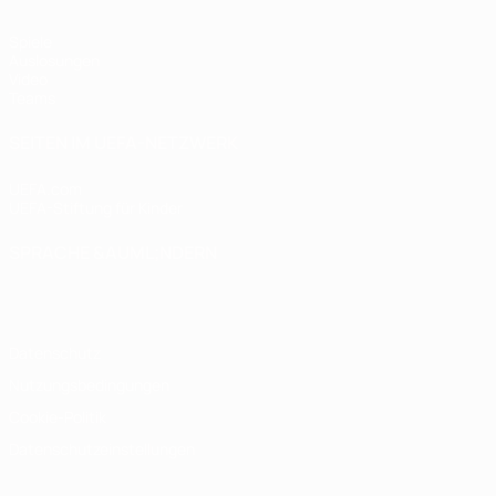
Spiele
Auslosungen
Video
Teams
SEITEN IM UEFA-NETZWERK
UEFA.com
UEFA-Stiftung für Kinder
SPRACHE &AUML;NDERN
Deutsch
English
Français
Deutsch
Русский
Español
Italiano
Datenschutz
Nutzungsbedingungen
Cookie-Politik
Datenschutzeinstellungen