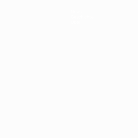
News
Geschichte
Über
Português