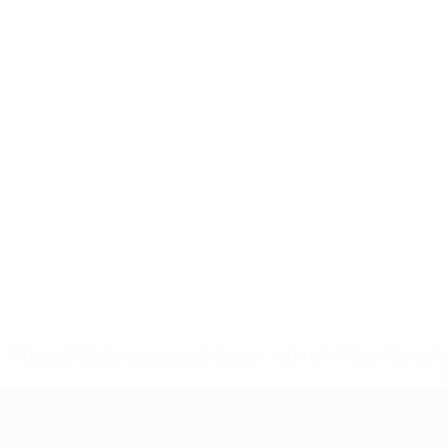
* Bis auf Weiteres ausgeschlossen. <a href='https://de.
UEFA U17-EM