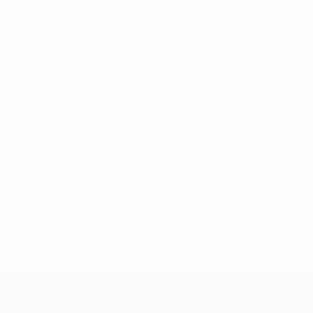
-148df89ea5e1-8fa63590fb30-1000--fifa-uefa-suspendieren-
>