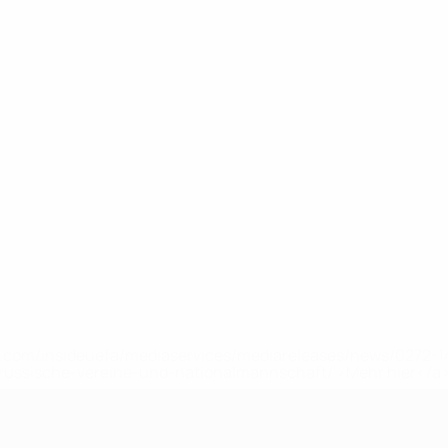
uefa.com/insideuefa/mediaservices/mediareleases/news/0272
russische-vereine-und-nationalmannschaft/'>Mehr hier</a