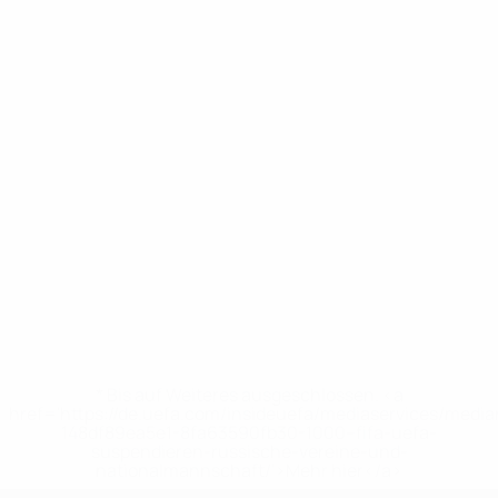
* Bis auf Weiteres ausgeschlossen. <a
href='https://de.uefa.com/insideuefa/mediaservices/medi
148df89ea5e1-8fa63590fb30-1000--fifa-uefa-
suspendieren-russische-vereine-und-
nationalmannschaft/'>Mehr hier</a>