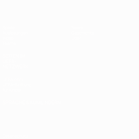
UEFA U17-EM
Spiele
News
Auslosungen
Geschichte
Video
Über
Teams
SEITEN IM
UEFA-
NETZWERK
UEFA.com
UEFA-Stiftung
für Kinder
SPRACHE &AUML;NDERN
Deutsch
English
Français
Deutsch
Русский
Español
Italiano
Português
Datenschutz