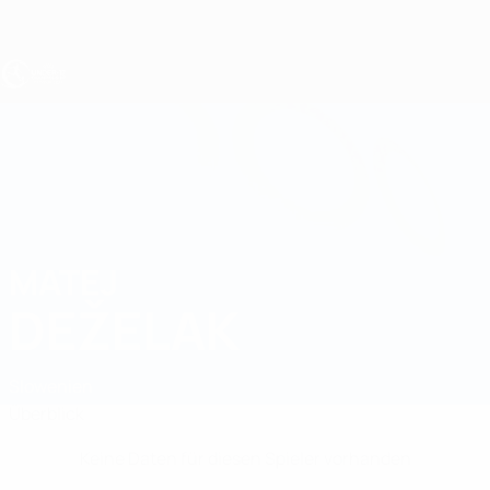
Direkt
zum
Hauptinhalt
UEFA U17-EM
MATEJ
Matej Deželak Stat.
DEŽELAK
Slowenien
Überblick
Keine Daten für diesen Spieler vorhanden