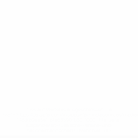
* Bis auf Weiteres ausgeschlossen. <a
href='https://de.uefa.com/insideuefa/mediaservices/medi
148df89ea5e1-8fa63590fb30-1000--fifa-uefa-
suspendieren-russische-vereine-und-
nationalmannschaft/'>Mehr hier</a>