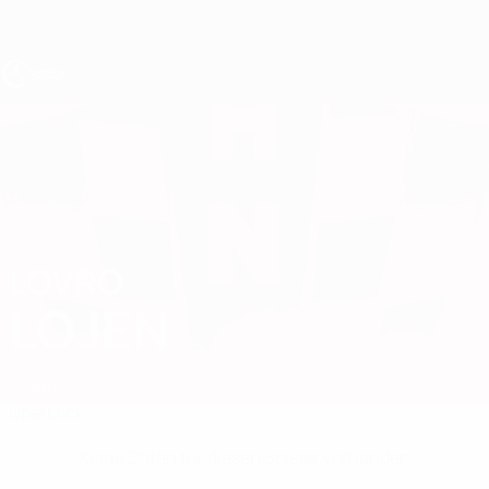
Direkt
zum
Hauptinhalt
UEFA U17-EM
LOVRO
Lovro Lojen Stat.
LOJEN
Kroatien
Überblick
Keine Daten für diesen Spieler vorhanden