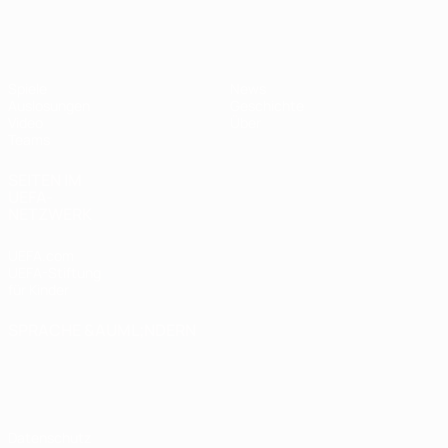
UEFA U17-EM
Spiele
News
Auslosungen
Geschichte
Video
Über
Teams
SEITEN IM
UEFA-
NETZWERK
UEFA.com
UEFA-Stiftung
für Kinder
SPRACHE &AUML;NDERN
Deutsch
English
Français
Deutsch
Русский
Español
Italiano
Português
Datenschutz