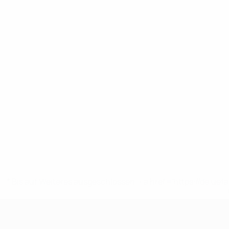
* Bis auf Weiteres ausgeschlossen. <a href='https://de.
UEFA U17-EM