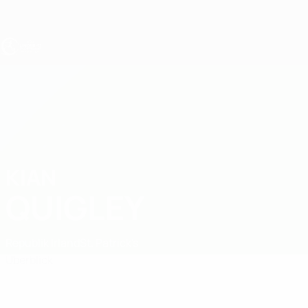
Direkt
zum
Hauptinhalt
UEFA U17-EM
KIAN
Kian Quigley Stat.
QUIGLEY
Republik Irland
St. Patrick's
Überblick