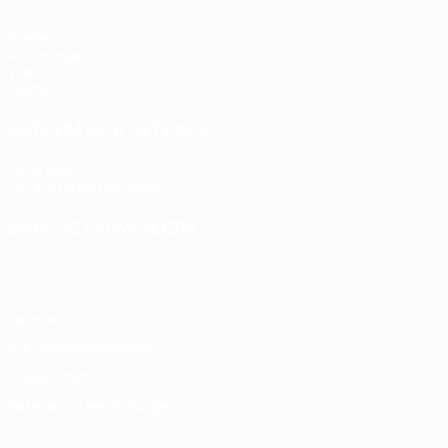
Spiele
Auslosungen
Video
Teams
SEITEN IM UEFA-NETZWERK
UEFA.com
UEFA-Stiftung für Kinder
SPRACHE &AUML;NDERN
Deutsch
English
Français
Deutsch
Русский
Español
Italiano
Datenschutz
Nutzungsbedingungen
Cookie-Politik
Datenschutzeinstellungen