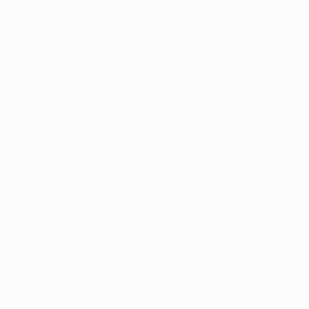
News
Geschichte
Über
Português