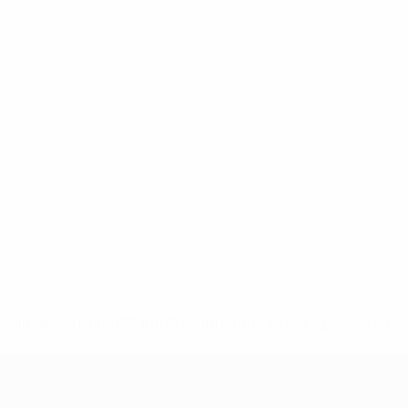
-148df89ea5e1-8fa63590fb30-1000--fifa-uefa-suspendieren-
>