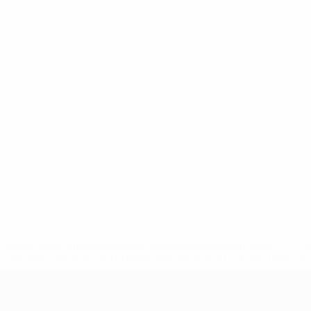
uefa.com/insideuefa/mediaservices/mediareleases/news/0272
russische-vereine-und-nationalmannschaft/'>Mehr hier</a