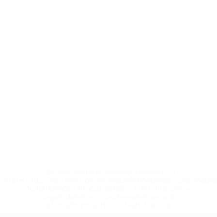
* Bis auf Weiteres ausgeschlossen. <a
href='https://de.uefa.com/insideuefa/mediaservices/medi
148df89ea5e1-8fa63590fb30-1000--fifa-uefa-
suspendieren-russische-vereine-und-
nationalmannschaft/'>Mehr hier</a>