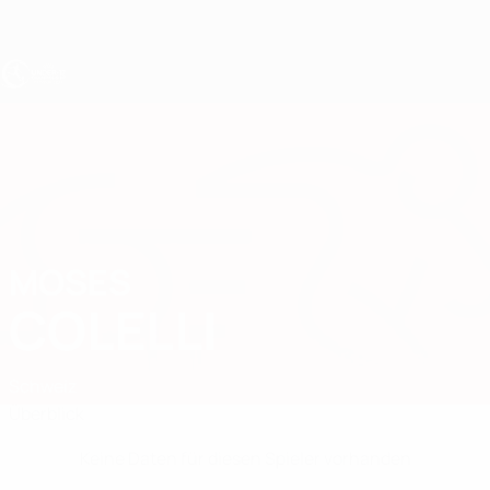
Direkt
zum
Hauptinhalt
UEFA U17-EM
MOSES
Moses Colelli Stat.
COLELLI
Schweiz
Überblick
Keine Daten für diesen Spieler vorhanden