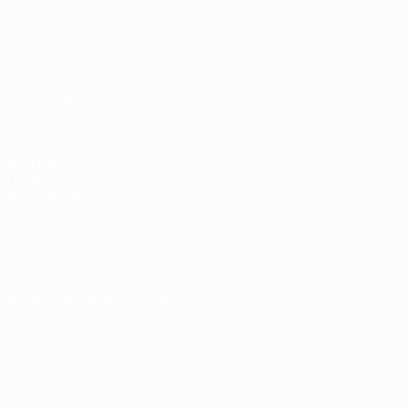
UEFA U17-EM
Spiele
News
Auslosungen
Geschichte
Video
Über
Teams
SEITEN IM
UEFA-
NETZWERK
UEFA.com
UEFA-Stiftung
für Kinder
SPRACHE &AUML;NDERN
Deutsch
English
Français
Deutsch
Русский
Español
Italiano
Português
Datenschutz