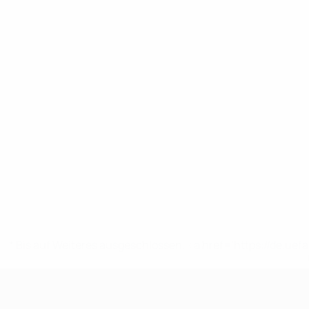
* Bis auf Weiteres ausgeschlossen. <a href='https://de.
UEFA U17-EM