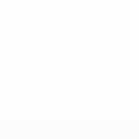
-148df89ea5e1-8fa63590fb30-1000--fifa-uefa-suspendieren-
>