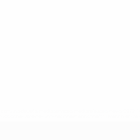
uefa.com/insideuefa/mediaservices/mediareleases/news/0272
russische-vereine-und-nationalmannschaft/'>Mehr hier</a