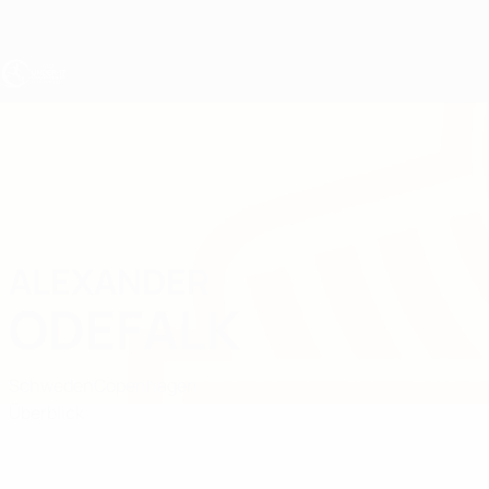
Direkt
zum
Hauptinhalt
UEFA U17-EM
ALEXANDER
Alexander Odefalk Stat.
ODEFALK
Schweden
Copenhagen
Überblick