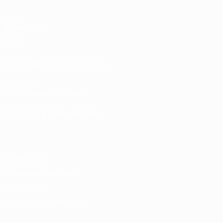
Spiele
Auslosungen
Video
Teams
SEITEN IM UEFA-NETZWERK
UEFA.com
UEFA-Stiftung für Kinder
SPRACHE &AUML;NDERN
Deutsch
English
Français
Deutsch
Русский
Español
Italiano
Datenschutz
Nutzungsbedingungen
Cookie-Politik
Datenschutzeinstellungen