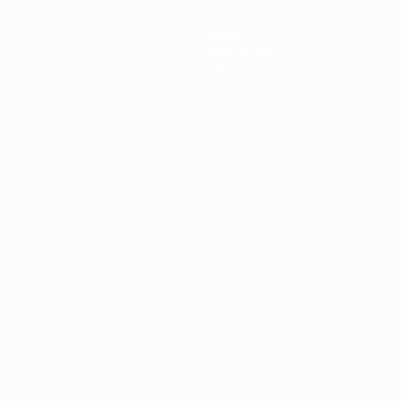
News
Geschichte
Über
Português