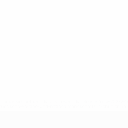
uefa.com/insideuefa/mediaservices/mediareleases/news/0272
russische-vereine-und-nationalmannschaft/'>Mehr hier</a