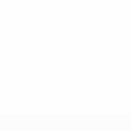
-148df89ea5e1-8fa63590fb30-1000--fifa-uefa-suspendieren-
>