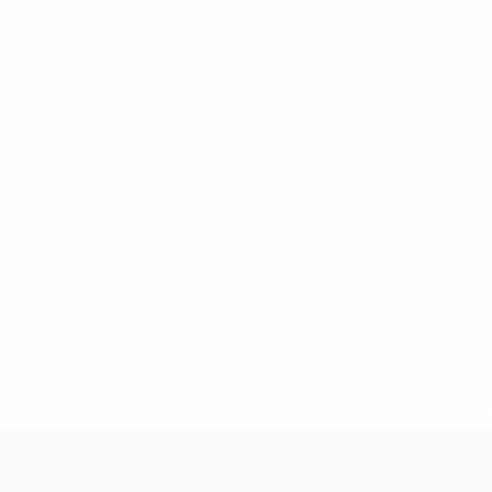
* Bis auf Weiteres ausgeschlossen. <a href='https://de.
UEFA U17-EM