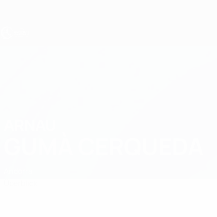
Direkt
zum
Hauptinhalt
UEFA U17-EM
ARNAU
Arnau Gumà Cerqueda Stat.
GUMÀ CERQUEDA
Andorra
Überblick