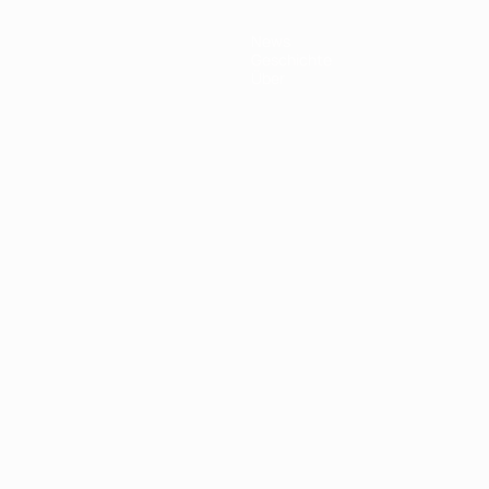
News
Geschichte
Über
Português