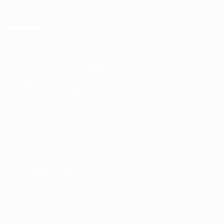
Spiele
Auslosungen
Video
Teams
SEITEN IM UEFA-NETZWERK
UEFA.com
UEFA-Stiftung für Kinder
SPRACHE &AUML;NDERN
Deutsch
English
Français
Deutsch
Русский
Español
Italiano
Datenschutz
Nutzungsbedingungen
Cookie-Politik
Datenschutzeinstellungen