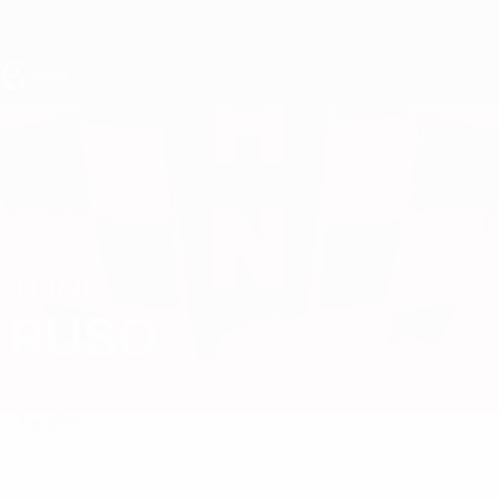
Direkt
zum
Hauptinhalt
UEFA U17-EM
TONI
Toni Ruso Stat.
RUSO
Kroatien
Überblick