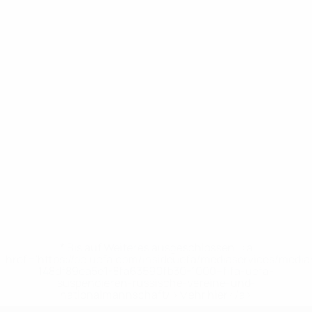
* Bis auf Weiteres ausgeschlossen. <a
href='https://de.uefa.com/insideuefa/mediaservices/medi
148df89ea5e1-8fa63590fb30-1000--fifa-uefa-
suspendieren-russische-vereine-und-
nationalmannschaft/'>Mehr hier</a>