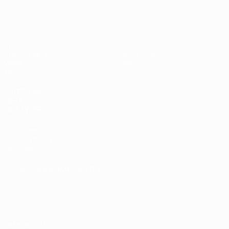
UEFA U17-EM
Spiele
News
Auslosungen
Geschichte
Video
Über
Teams
SEITEN IM
UEFA-
NETZWERK
UEFA.com
UEFA-Stiftung
für Kinder
SPRACHE &AUML;NDERN
Deutsch
English
Français
Deutsch
Русский
Español
Italiano
Português
Datenschutz