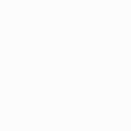
News
Geschichte
Über
Português