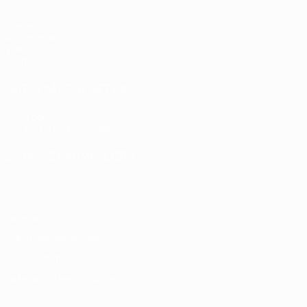
Spiele
Auslosungen
Video
Teams
SEITEN IM UEFA-NETZWERK
UEFA.com
UEFA-Stiftung für Kinder
SPRACHE &AUML;NDERN
Deutsch
English
Français
Deutsch
Русский
Español
Italiano
Datenschutz
Nutzungsbedingungen
Cookie-Politik
Datenschutzeinstellungen