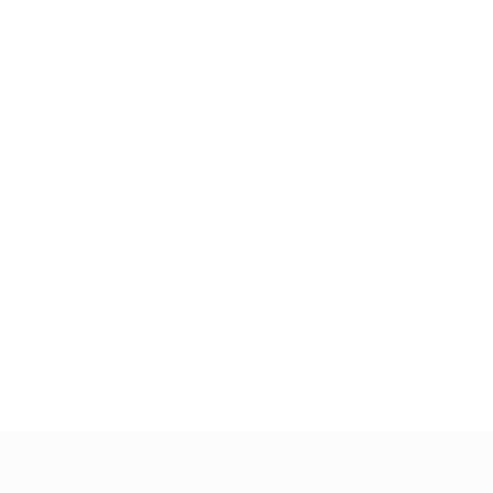
uefa.com/insideuefa/mediaservices/mediareleases/news/0272
russische-vereine-und-nationalmannschaft/'>Mehr hier</a