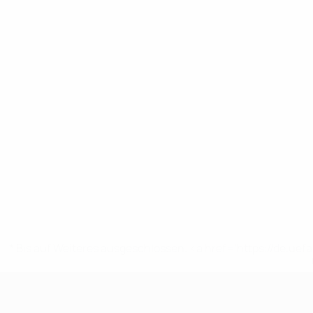
* Bis auf Weiteres ausgeschlossen. <a href='https://de.
UEFA U17-EM