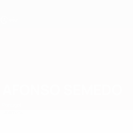
Direkt
zum
Hauptinhalt
UEFA U17-EM
AFONSO SEMEDO
Afonso Semedo Stat.
Portugal
Überblick