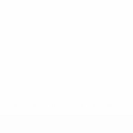
-148df89ea5e1-8fa63590fb30-1000--fifa-uefa-suspendieren-
>