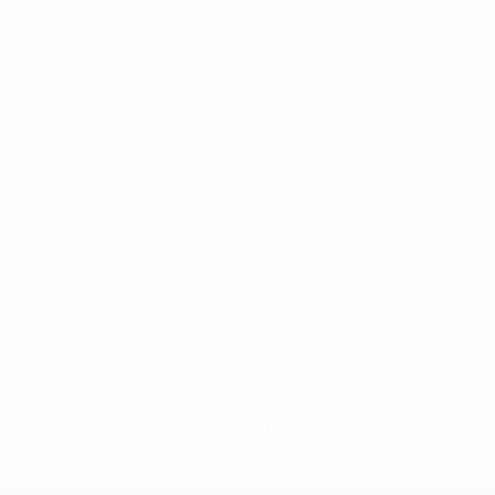
* Bis auf Weiteres ausgeschlossen. <a
href='https://de.uefa.com/insideuefa/mediaservices/medi
148df89ea5e1-8fa63590fb30-1000--fifa-uefa-
suspendieren-russische-vereine-und-
nationalmannschaft/'>Mehr hier</a>