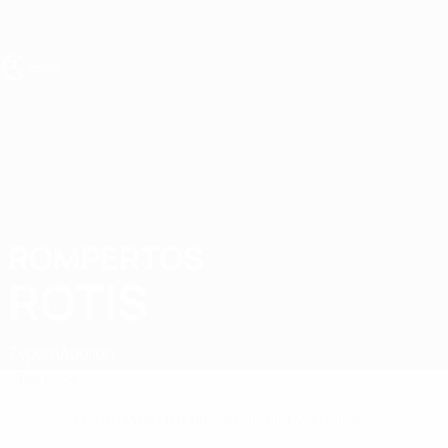
Direkt
zum
Hauptinhalt
UEFA U17-EM
ROMPERTOS
Rompertos Rotis Stat.
ROTIS
Zypern
Apollon
Überblick
Keine Daten für diesen Spieler vorhanden