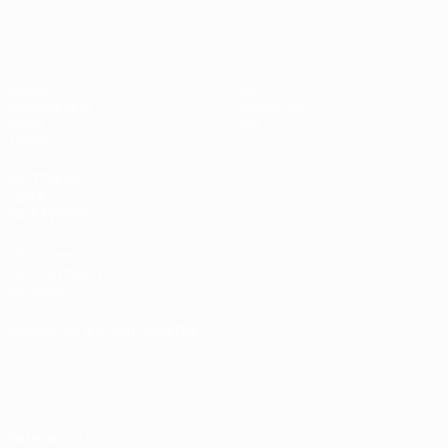
UEFA U17-EM
Spiele
News
Auslosungen
Geschichte
Video
Über
Teams
SEITEN IM
UEFA-
NETZWERK
UEFA.com
UEFA-Stiftung
für Kinder
SPRACHE &AUML;NDERN
Deutsch
English
Français
Deutsch
Русский
Español
Italiano
Português
Datenschutz