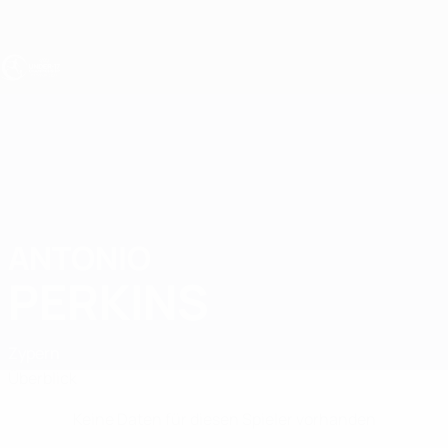
Direkt
zum
Hauptinhalt
UEFA U17-EM
ANTONIO
Antonio Perkins Stat.
PERKINS
Zypern
Überblick
Keine Daten für diesen Spieler vorhanden