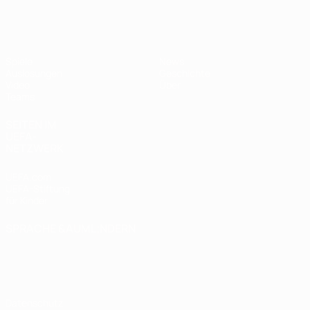
UEFA U17-EM
Spiele
News
Auslosungen
Geschichte
Video
Über
Teams
SEITEN IM
UEFA-
NETZWERK
UEFA.com
UEFA-Stiftung
für Kinder
SPRACHE &AUML;NDERN
Deutsch
English
Français
Deutsch
Русский
Español
Italiano
Português
Datenschutz