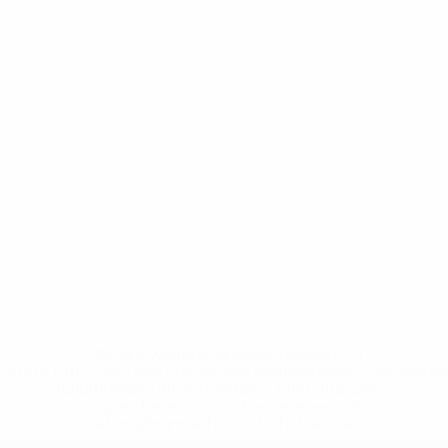
* Bis auf Weiteres ausgeschlossen. <a
href='https://de.uefa.com/insideuefa/mediaservices/medi
148df89ea5e1-8fa63590fb30-1000--fifa-uefa-
suspendieren-russische-vereine-und-
nationalmannschaft/'>Mehr hier</a>