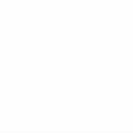
* Bis auf Weiteres ausgeschlossen. <a
href='https://de.uefa.com/insideuefa/mediaservices/medi
148df89ea5e1-8fa63590fb30-1000--fifa-uefa-
suspendieren-russische-vereine-und-
nationalmannschaft/'>Mehr hier</a>