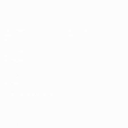
UEFA U17-EM
Spiele
News
Auslosungen
Geschichte
Video
Über
Teams
SEITEN IM
UEFA-
NETZWERK
UEFA.com
UEFA-Stiftung
für Kinder
SPRACHE &AUML;NDERN
Deutsch
English
Français
Deutsch
Русский
Español
Italiano
Português
Datenschutz