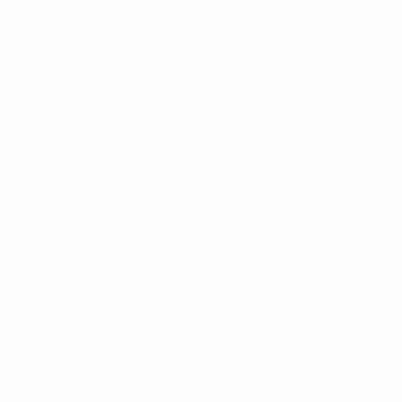
Direkt
zum
Hauptinhalt
UEFA U17-EM
GIANLUCA
Gianluca Cauchi Stat.
CAUCHI
Malta
Überblick