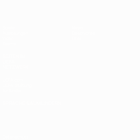
UEFA U17-EM
Spiele
News
Auslosungen
Geschichte
Video
Über
Teams
SEITEN IM
UEFA-
NETZWERK
UEFA.com
UEFA-Stiftung
für Kinder
SPRACHE &AUML;NDERN
Deutsch
English
Français
Deutsch
Русский
Español
Italiano
Português
Datenschutz