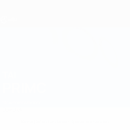
Direkt
zum
Hauptinhalt
UEFA U17-EM
TAI
Tai Primc Stat.
PRIMC
Slowenien
Maribor
Überblick
Keine Daten für diesen Spieler vorhanden