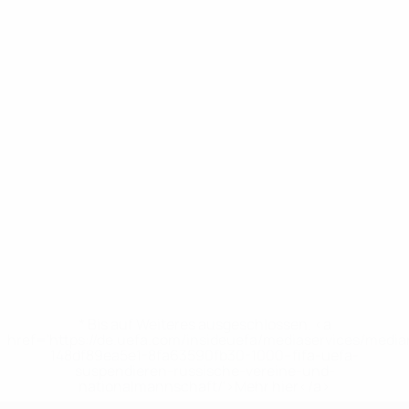
* Bis auf Weiteres ausgeschlossen. <a
href='https://de.uefa.com/insideuefa/mediaservices/medi
148df89ea5e1-8fa63590fb30-1000--fifa-uefa-
suspendieren-russische-vereine-und-
nationalmannschaft/'>Mehr hier</a>