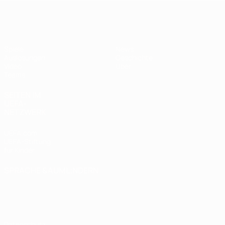
UEFA U17-EM
Spiele
News
Auslosungen
Geschichte
Video
Über
Teams
SEITEN IM
UEFA-
NETZWERK
UEFA.com
UEFA-Stiftung
für Kinder
SPRACHE &AUML;NDERN
Deutsch
English
Français
Deutsch
Русский
Español
Italiano
Português
Datenschutz