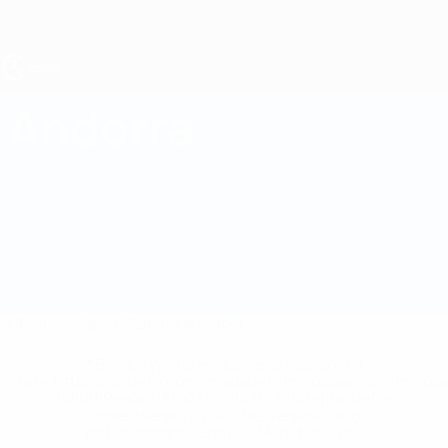
Direkt
zum
Hauptinhalt
UEFA U17-EM
Andorra
Andorra UEFA U17-EM 2027
Überblick
Spiele
Statistiken
Kader
* Bis auf Weiteres ausgeschlossen. <a
href='https://de.uefa.com/insideuefa/mediaservices/medi
148df89ea5e1-8fa63590fb30-1000--fifa-uefa-
suspendieren-russische-vereine-und-
nationalmannschaft/'>Mehr hier</a>