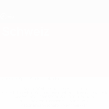
Direkt
zum
Hauptinhalt
UEFA U17-EM
Schweiz
Schweiz UEFA U17-EM 2027
Überblick
Spiele
Statistiken
Kader
* Bis auf Weiteres ausgeschlossen. <a
href='https://de.uefa.com/insideuefa/mediaservices/medi
148df89ea5e1-8fa63590fb30-1000--fifa-uefa-
suspendieren-russische-vereine-und-
nationalmannschaft/'>Mehr hier</a>