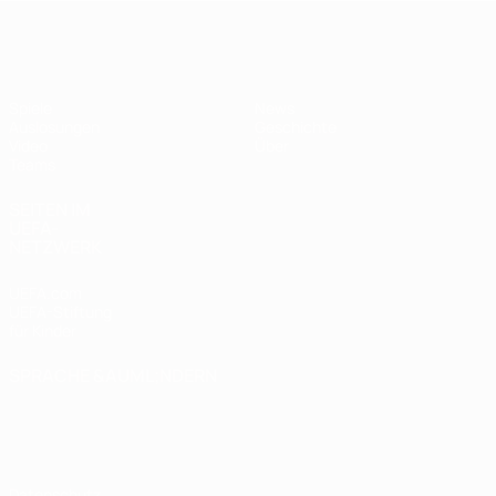
UEFA U17-EM
Spiele
News
Auslosungen
Geschichte
Video
Über
Teams
SEITEN IM
UEFA-
NETZWERK
UEFA.com
UEFA-Stiftung
für Kinder
SPRACHE &AUML;NDERN
Deutsch
English
Français
Deutsch
Русский
Español
Italiano
Português
Datenschutz