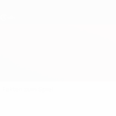
Direkt
zum
Hauptinhalt
UEFA U17-EM
Liechtenstein vs Armenien
Überblick
Updates
Infos zum Spiel
Fakten zum Spiel