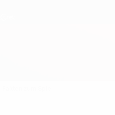
Direkt
zum
Hauptinhalt
UEFA U17-EM
Georgien vs Wales
Überblick
Updates
Infos zum Spiel
Fakten zum Spiel