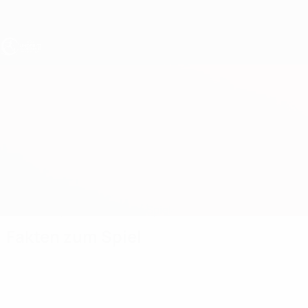
Direkt
zum
Hauptinhalt
UEFA U17-EM
Zypern vs Belgien
Überblick
Updates
Infos zum Spiel
Fakten zum Spiel