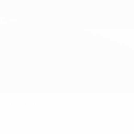
Direkt
zum
Hauptinhalt
UEFA U17-EM
Zypern vs Schweiz
Überblick
Updates
Infos zum Spiel
Fakten zum Spiel