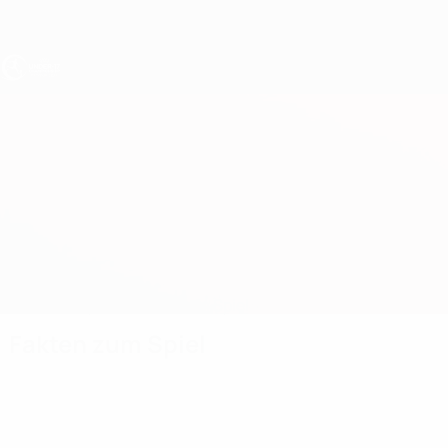
Direkt
zum
Hauptinhalt
UEFA U17-EM
Österreich vs Kasachstan
Überblick
Updates
Infos zum Spiel
Fakten zum Spiel