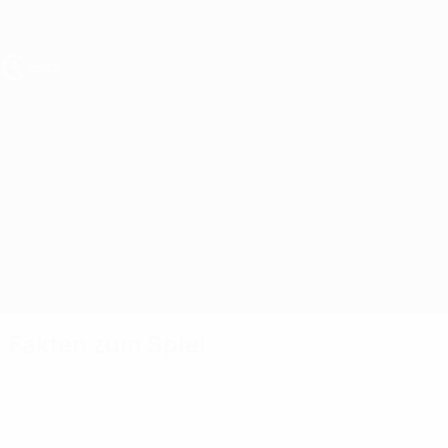
Direkt
zum
Hauptinhalt
UEFA U17-EM
Italien vs Spanien
Überblick
Updates
Infos zum Spiel
Fakten zum Spiel