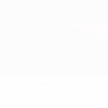
Direkt
zum
Hauptinhalt
UEFA U17-EM
Belgien vs Tschechien
Überblick
Updates
Infos zum Spiel
Fakten zum Spiel