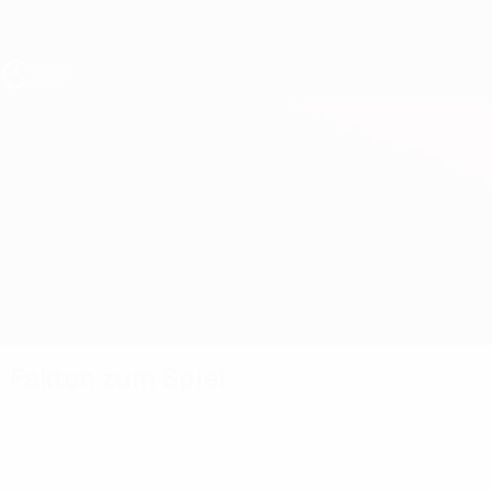
Direkt
zum
Hauptinhalt
UEFA U17-EM
Republik Irland vs Island
Überblick
Updates
Infos zum Spiel
Fakten zum Spiel