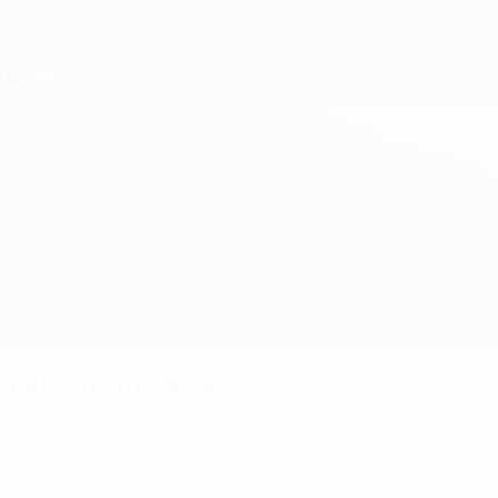
Direkt
zum
Hauptinhalt
UEFA U17-EM
Slowakei vs Ukraine
Überblick
Updates
Infos zum Spiel
Fakten zum Spiel