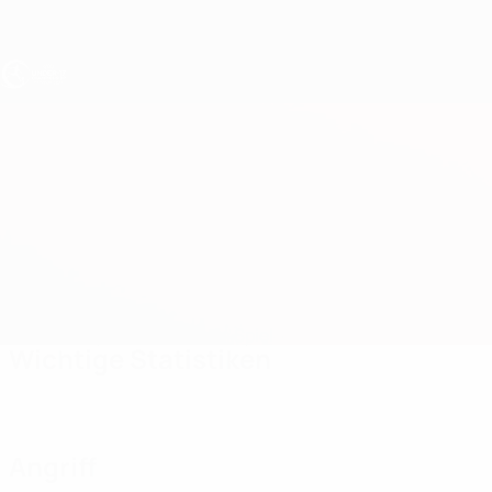
Direkt
zum
Hauptinhalt
UEFA U17-EM
Zypern vs Andorra
Überblick
Updates
Infos zum Spiel
Wichtige Statistiken
Angriff