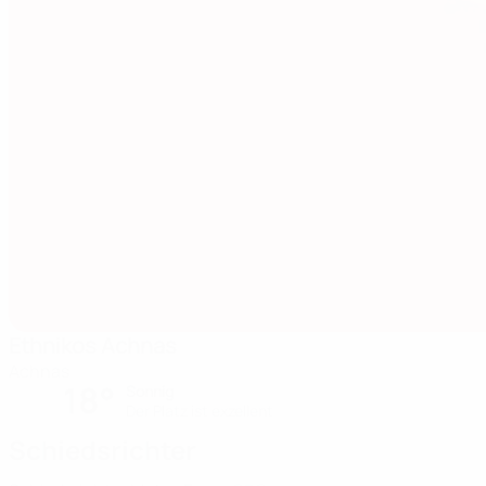
Ethnikos Achnas
Achnas
18°
Sonnig
Der Platz ist exzellent
Schiedsrichter