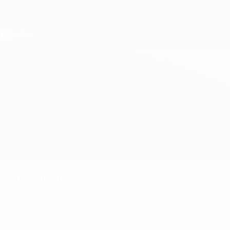
Direkt
zum
Hauptinhalt
UEFA U17-EM
Lettland vs Gibraltar
Überblick
Updates
Infos zum Spiel
Fakten zum Spiel