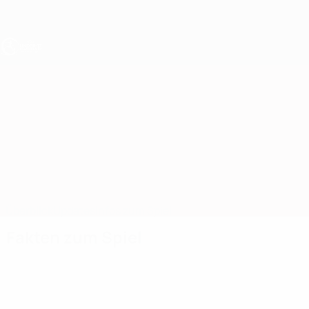
Direkt
zum
Hauptinhalt
UEFA U17-EM
Aserbaidschan vs Albanien
Überblick
Updates
Infos zum Spiel
Fakten zum Spiel