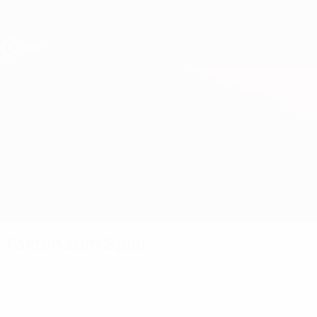
Direkt
zum
Hauptinhalt
UEFA U17-EM
Belgien vs Republik Irland
Überblick
Updates
Infos zum Spiel
Fakten zum Spiel