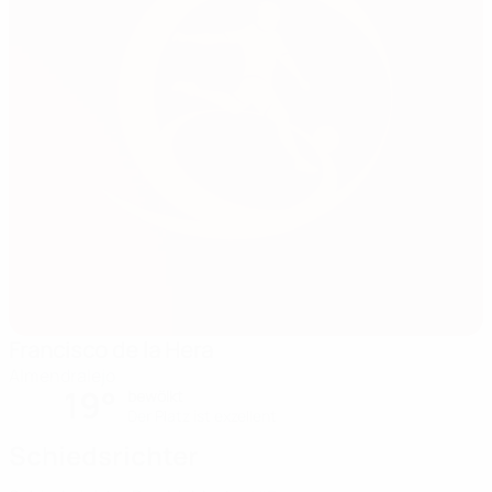
Francisco de la Hera
Almendralejo
19°
bewölkt
Der Platz ist exzellent
Schiedsrichter