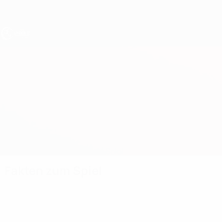
Direkt
zum
Hauptinhalt
UEFA U17-EM
Österreich vs Kosovo
Überblick
Updates
Infos zum Spiel
Fakten zum Spiel